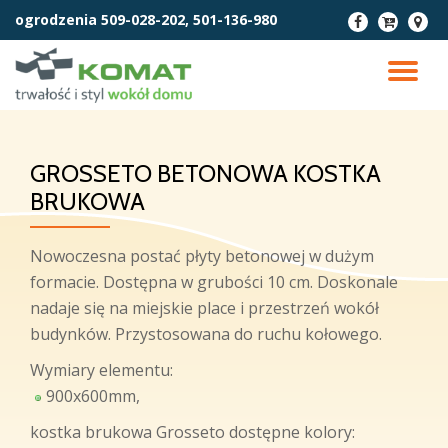
ogrodzenia
509-028-202, 501-136-980
fa-
fa-
fa-
facebook
cart-
map-
Przejdź
arrow-
marke
do
PR
down
treści
NA
GROSSETO BETONOWA KOSTKA
BRUKOWA
Nowoczesna postać płyty betonowej w dużym
formacie. Dostępna w grubości 10 cm. Doskonale
nadaje się na miejskie place i przestrzeń wokół
budynków. Przystosowana do ruchu kołowego.
Wymiary elementu:
900x600mm,
kostka brukowa Grosseto dostępne kolory: