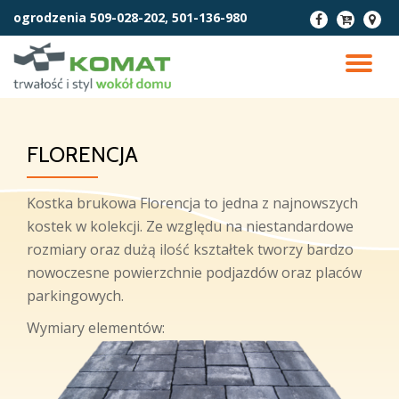
ogrodzenia
509-028-202, 501-136-980
fa-
fa-
fa-
facebook
cart-
map-
Przejdź
arrow-
marke
do
PR
down
treści
NA
FLORENCJA
Kostka brukowa Florencja to jedna z najnowszych
kostek w kolekcji. Ze względu na niestandardowe
rozmiary oraz dużą ilość kształtek tworzy bardzo
nowoczesne powierzchnie podjazdów oraz placów
parkingowych.
Wymiary elementów: